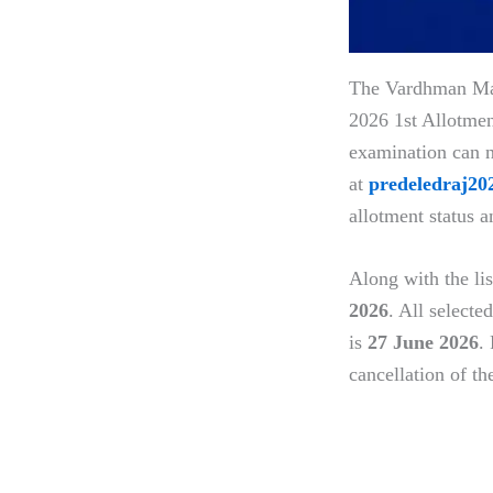
The Vardhman Mah
2026 1st Allotmen
examination can no
at
predeledraj20
allotment status a
Along with the lis
2026
. All selecte
is
27 June 2026
.
cancellation of the