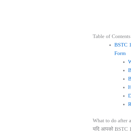
Table of Contents
BSTC 1s
Form
W
B
B
H
D
R
What to do after al
यदि आपको BSTC 1st