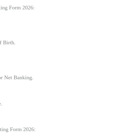
rting Form 2026:
 Birth.
or Net Banking.
e.
rting Form 2026: