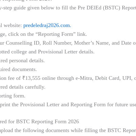
y-step guide given below to fill the Pre DElEd (BSTC) Repo
ial website:
predeledraj2026.com.
e, click on the “Reporting Form” link.
ur Counselling ID, Roll Number, Mother’s Name, and Date of
tted college and Provisional Letter details.
ired personal details.
uired documents.
ion fee of ₹13,555 online through e-Mitra, Debit Card, UPI, 
red details carefully.
orting form.
rint the Provisional Letter and Reporting Form for future us
red for BSTC Reporting Form 2026
upload the following documents while filling the BSTC Repo