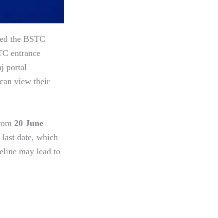
sed the BSTC
TC entrance
j portal
 can view their
from
20 June
 last date, which
meline may lead to