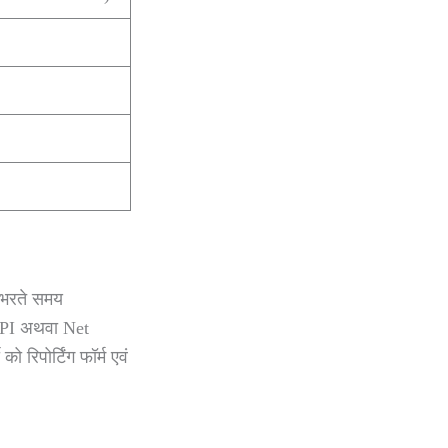
म भरते समय
 UPI अथवा Net
रिपोर्टिंग फॉर्म एवं