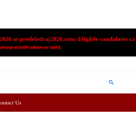
6.com. Eligible candidates can complete counselling
कते हैं।
Search
ontact Us